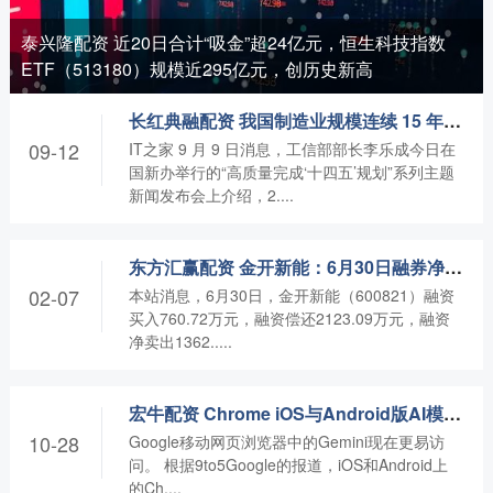
泰兴隆配资 近20日合计“吸金”超24亿元，恒生科技指数
ETF（513180）规模近295亿元，创历史新高
长红典融配资 我国制造业规模连续 15 年保持全球第一，“十四五”期间增长贡献率超 30%
09-12
IT之家 9 月 9 日消息，工信部部长李乐成今日在
国新办举行的“高质量完成‘十四五’规划”系列主题
新闻发布会上介绍，2....
东方汇赢配资 金开新能：6月30日融券净卖出300股，连续3日累计净卖出3200股
02-07
本站消息，6月30日，金开新能（600821）融资
买入760.72万元，融资偿还2123.09万元，融资
净卖出1362.....
宏牛配资 Chrome iOS与Android版AI模式快捷键，让搜索更快更智能！
10-28
Google移动网页浏览器中的Gemini现在更易访
问。 根据9to5Google的报道，iOS和Android上
的Ch....