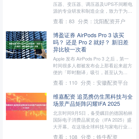
压器、变压器、调压器及UPS不间断电
源的专业研发和制造企业，致力于为工
业设备提供高效稳定的电源解决方案。
查看：
83
分类：
沈阳配资开户
随着制造业自动化进程的....
博盈证券 AirPods Pro 3 该买
吗？ 还是 Pro 2 就好？ 新旧差
异比较一次看
Apple 发布 AirPods Pro 3 之后，第一
时间很多人都被发布会上那看起来超方
便的「即时翻译」吸引，甚至认为
AirPods Pro 3 才是这场发....
查看：
110
分类：
安徽配资平台
维嘉配资 追觅携仿生黑科技与全
场景产品矩阵闪耀IFA 2025
北京时间9月5日，备受瞩目的德国柏林
国际电子消费品展览会（IFA 2025）盛
大开幕。在这场全球科技与家电行业的
顶级盛会上，追觅携全场景产品矩阵重
查看：
108
分类：
铁牛配资