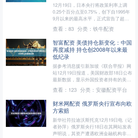
12月19日，日本央行将政策利率上调
0.25个百分点至0.75%，创下自1995年
9月以来的最高水平，正式宣告了超宽
松货币政策时代走向终结。这一决策标
查看：
83
分类：
铁牛配资
志着日本货....
智富配资 美债持仓新变化：中国
再度减持 持仓创2008年以来最
低纪录
据参考消息援引新加坡《联合早报》网
站12月19日报道，美国财政部18日公布
最新数据，显示外国投资者持有的美国
国债今年10月下降，尽管包括日本和英
查看：
123
分类：
安徽配资平台
国在内的一些国家....
财米网配资 俄罗斯央行宣布向欧
方索赔
新华社符拉迪沃斯托克12月19日电（记
者孙萍）俄罗斯央行18日在其网站发表
声明说，其资产遭遇欧洲金融机构非法