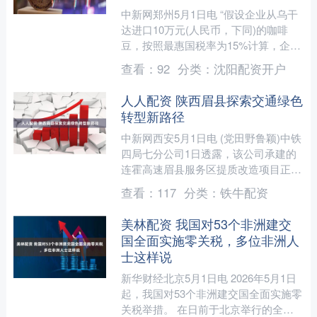
中新网郑州5月1日电 “假设企业从乌干
达进口10万元(人民币，下同)的咖啡
豆，按照最惠国税率为15%计算，企业
原本需要缴纳1.5万元关税，今天开始
查看：
92
分类：
沈阳配资开户
全免。”郑州海....
人人配资 陕西眉县探索交通绿色
转型新路径
中新网西安5月1日电 (党田野鲁颖)中铁
四局七分公司1日透露，该公司承建的
连霍高速眉县服务区提质改造项目正式
投运，成为中国西北地区首个零碳智能
查看：
117
分类：
铁牛配资
服务区。该项目以“....
美林配资 我国对53个非洲建交
国全面实施零关税，多位非洲人
士这样说
新华财经北京5月1日电 2026年5月1日
起，我国对53个非洲建交国全面实施零
关税举措。 在日前于北京举行的全球