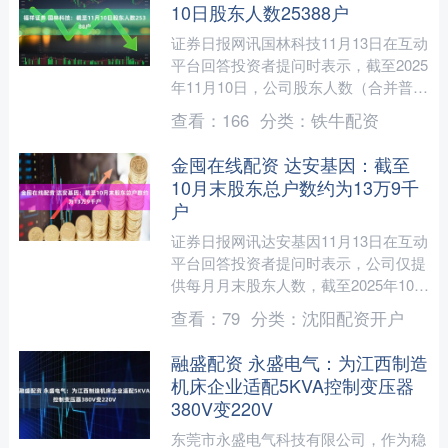
10日股东人数25388户
证券日报网讯国林科技11月13日在互动
平台回答投资者提问时表示，截至2025
年11月10日，公司股东人数（合并普通
账户和融资融券信用账户）共计25388
查看：
166
分类：
铁牛配资
户。....
金囤在线配资 达安基因：截至
10月末股东总户数约为13万9千
户
证券日报网讯达安基因11月13日在互动
平台回答投资者提问时表示，公司仅提
供每月月末股东人数，截至2025年10月
31日，公司股东总户数约为13万9千
查看：
79
分类：
沈阳配资开户
户。....
融盛配资 永盛电气：为江西制造
机床企业适配5KVA控制变压器
380V变220V
东莞市永盛电气科技有限公司，作为稳