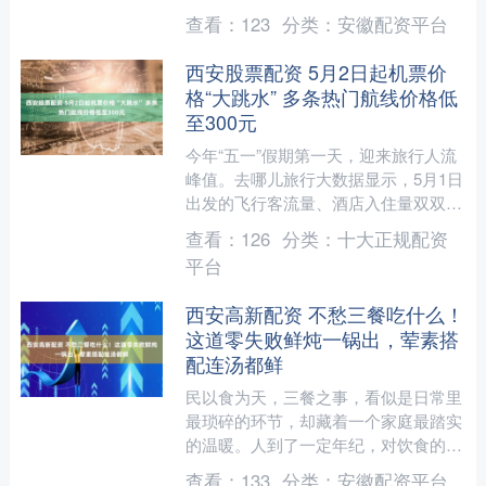
南方可持续发展论坛暨南南合作与发展
查看：
123
分类：
安徽配资平台
学院成立十周年....
西安股票配资 5月2日起机票价
格“大跳水” 多条热门航线价格低
至300元
今年“五一”假期第一天，迎来旅行人流
峰值。去哪儿旅行大数据显示，5月1日
出发的飞行客流量、酒店入住量双双达
到峰值。 5月2日起机票价格大跳水，
查看：
126
分类：
十大正规配资
较峰值接近“腰斩”....
平台
西安高新配资 不愁三餐吃什么！
这道零失败鲜炖一锅出，荤素搭
配连汤都鲜
民以食为天，三餐之事，看似是日常里
最琐碎的环节，却藏着一个家庭最踏实
的温暖。人到了一定年纪，对饮食的期
待早已褪去了对山珍海味的追逐，更多
查看：
133
分类：
安徽配资平台