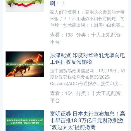
啊！！
家人们谁懂啊！！豆泡这么做真的太费
米饭了！！不用油炸不用长时间炖，简
单炒一炒就能出锅！！厨房小白也能轻
松拿捏！！这道菜绝对是便当界的扛把
查看：
193
分类：
十大正规配资
子，成本低到离谱，味道却....
平台
原津配资 印度对华冷轧无取向电
工钢征收反倾销税
据中国贸易救济信息网，12月18日，印
度财政部税收局发布第35/2025-
Customs(ADD)号通报称，接受印度商
工部于2025年9月19日对原产于或进口
查看：
154
分类：
十大正规配资
自....
平台
富明证券 日本央行宣布加息！高
市早苗推18.3万亿日元财政刺激
“渡边太太”提前撤离