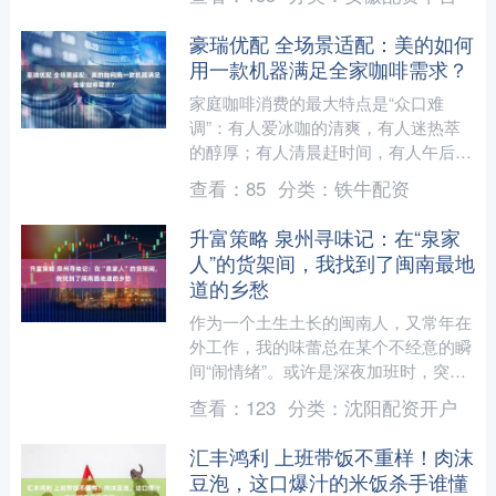
的是想要一份兼顾健康与适....
豪瑞优配 全场景适配：美的如何
用一款机器满足全家咖啡需求？
家庭咖啡消费的最大特点是“众口难
调”：有人爱冰咖的清爽，有人迷热萃
的醇厚；有人清晨赶时间，有人午后想
放松；咖啡爱好者追求专业口感，偶尔
查看：
85
分类：
铁牛配资
尝鲜的家人只需简单操作。能....
升富策略 泉州寻味记：在“泉家
人”的货架间，我找到了闽南最地
道的乡愁
作为一个土生土长的闽南人，又常年在
外工作，我的味蕾总在某个不经意的瞬
间“闹情绪”。或许是深夜加班时，突然
想念那一碗热腾腾、带着大地清香的湖
查看：
123
分类：
沈阳配资开户
头米粉；或许是天气转凉....
汇丰鸿利 上班带饭不重样！肉沫
豆泡，这口爆汁的米饭杀手谁懂