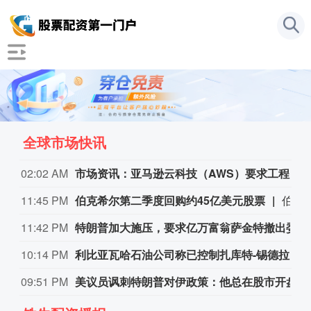
全球市场快讯
02:02 AM
市场资讯：亚马逊云科技（AWS）要求工程师减少CPU资源浪费，算力需求激增造成EC2算力资源紧张。部分工程师申请服务器，过去数小时即可到位，如今需要等待数日。
11:45 PM
伯克希尔第二季度回购约45亿美元股票
伯克希尔第二季度斥资约45亿美元回购自身股票，并在期内买入近200亿美元股票，显示首席执行官阿贝尔正将公司庞大的现金储备更多投入市场。 伯克希尔第一季度开始回购股票，为一年多来的首次。阿贝尔今年早些时候表示，公司重新启动回购，是因为管理层认为股票的“内在价值”高于其市场价格。 CFRA Research分析师Cathy Seifert表示：“投资者会受到回购举措的鼓舞。这也是Greg接掌公司并彰显其主导地位的一种方式。” 此次股票回购为股东带来了自2021年以来规模最大的季度资本回报。伯克希尔第二季度现金储备降至3655亿美元，低于前一季度的约3970亿美元。
11:42 PM
特朗普加大施压，要求亿万富翁萨金特撤出委内瑞拉
10:14 PM
利比亚瓦哈石油公司称已控制扎库特-锡德拉管道的泄漏，经修复后已恢复运营。
09:51 PM
美议员讽刺特朗普对伊政策：他总在股市开盘前说不打了